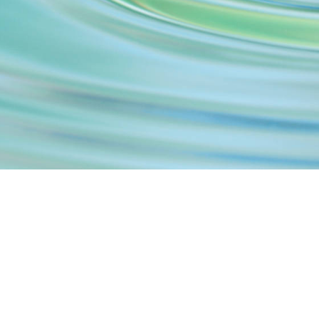
Note legali
______________________
Contattaci al 327 2928378 - seguici sui social!